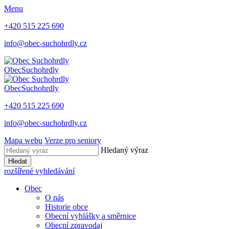
Menu
+420 515 225 690
info@obec-suchohrdly.cz
Obec
Suchohrdly
Obec
Suchohrdly
+420 515 225 690
info@obec-suchohrdly.cz
Mapa webu
Verze pro seniory
Hledaný výraz
Hledat
rozšířené vyhledávání
Obec
O nás
Historie obce
Obecní vyhlášky a směrnice
Obecní zpravodaj