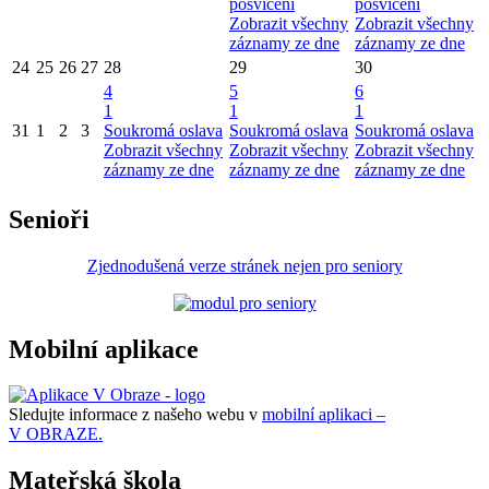
posvícení
posvícení
Zobrazit všechny
Zobrazit všechny
záznamy ze dne
záznamy ze dne
24
25
26
27
28
29
30
4
5
6
1
1
1
31
1
2
3
Soukromá oslava
Soukromá oslava
Soukromá oslava
Zobrazit všechny
Zobrazit všechny
Zobrazit všechny
záznamy ze dne
záznamy ze dne
záznamy ze dne
Senioři
Zjednodušená verze stránek nejen pro seniory
Mobilní aplikace
Sledujte informace z našeho webu v
mobilní aplikaci –
V OBRAZE.
Mateřská škola