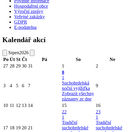
Povinné informace
Hospodaření obce
Výroční zprávy
Veřejné zakázky
GDPR
E-podatelna
Kalendář akcí
Srpen
2026
Po
Út
St
Čt
Pá
So
Ne
27
28
29
30
31
1
2
8
1
Suchohrdelská
3
4
5
6
7
9
noční vyjížďka
Zobrazit všechny
záznamy ze dne
10
11
12
13
14
15
16
22
23
1
1
Tradiční
Tradiční
17
18
19
20
21
suchohrdelské
suchohrdelské