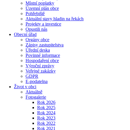
Místní poplatky
Územní plán obce
Pohřebiště
Aktuální stavy hladin na řekách
Projekty a investice
Opustili nás
Obecní úřad
Orgány obce
Zápisy zastupitelstva
Úřední deska
Povinné informace
Hospodaření obce
Výroční zprávy
Veřejné zakázky
GDPR
E-podatelna
Život v obci
Aktuálně
Fotogalerie
Rok 2026
Rok 2025
Rok 2024
Rok 2023
Rok 2022
Rok 2021