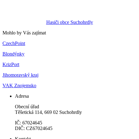
Hasiči obce Suchohrdly
Mohlo by Vás zajímat
CzechPoint
Blondýnky
KrizPort
Jihomoravský kraj
VAK Znojemsko
Adresa
Obecní úřad
Těšetická 114, 669 02 Suchohrdly
IČ: 67024645
DIČ: CZ67024645
Kontakt