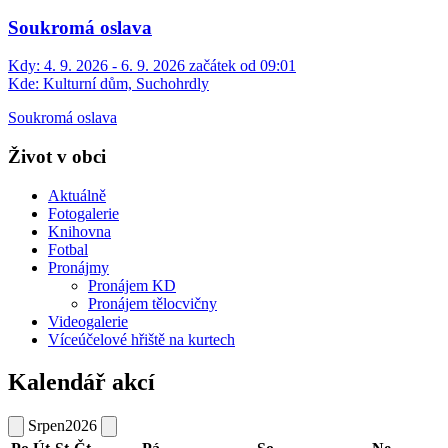
Soukromá oslava
Kdy:
4. 9. 2026 - 6. 9. 2026 začátek od 09:01
Kde:
Kulturní dům, Suchohrdly
Soukromá oslava
Život v obci
Aktuálně
Fotogalerie
Knihovna
Fotbal
Pronájmy
Pronájem KD
Pronájem tělocvičny
Videogalerie
Víceúčelové hřiště na kurtech
Kalendář akcí
Srpen
2026