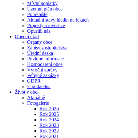
Místní poplatky
Územní plán obce
Pohřebiště
Aktuální stavy hladin na řekách
Projekty a investice
Opustili nás
Obecní úřad
Orgány obce
Zápisy zastupitelstva
Úřední deska
Povinné informace
Hospodaření obce
Výroční zprávy
Veřejné zakázky
GDPR
E-podatelna
Život v obci
Aktuálně
Fotogalerie
Rok 2026
Rok 2025
Rok 2024
Rok 2023
Rok 2022
Rok 2021