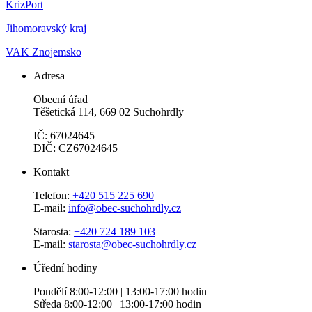
KrizPort
Jihomoravský kraj
VAK Znojemsko
Adresa
Obecní úřad
Těšetická 114, 669 02 Suchohrdly
IČ: 67024645
DIČ: CZ67024645
Kontakt
Telefon:
+420 515 225 690
E-mail:
info@obec-suchohrdly.cz
Starosta:
+420 724 189 103
E-mail:
starosta@obec-suchohrdly.cz
Úřední hodiny
Pondělí 8:00-12:00 | 13:00-17:00 hodin
Středa 8:00-12:00 | 13:00-17:00 hodin