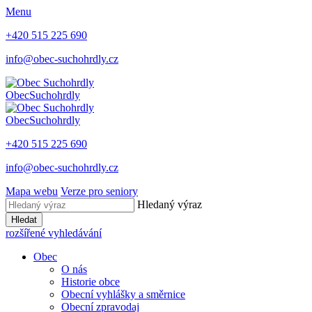
Menu
+420 515 225 690
info@obec-suchohrdly.cz
Obec
Suchohrdly
Obec
Suchohrdly
+420 515 225 690
info@obec-suchohrdly.cz
Mapa webu
Verze pro seniory
Hledaný výraz
Hledat
rozšířené vyhledávání
Obec
O nás
Historie obce
Obecní vyhlášky a směrnice
Obecní zpravodaj